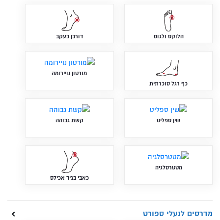
הלוקס ולגוס
דורבן בעקב
מורטון נויירומה
כף רגל סוכרתית
שין ספליט
קשת גבוהה
מטטרסלגיה
כאבי בגיד אכילס
מדרסים לנעלי ספורט