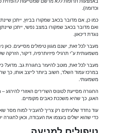
באמצעות תרופות ללא מרשם שמסייעות להפחית כאב
וכדומה).
כמו כן, אם מדובר בכאב שמקורו בביוץ, ייתכן שיינתן
ואם מדובר בכאב שמקורו במצב נפשי, ייתכן שיינת
נוגדת דיכאון.
מעבר לכל זאת, ישנם מגוון טיפולים מסייעים. כאן נ
משמעותית ע"י תרגילי פיזיותרפיה, דיקור, הזרקה של
מעבר לכל זאת, מוטב להיעזר בחגורת גב. מדוע? כיוו
במרכז עמוד השלד, חשוב ביותר לייצב אותו, כך שחג
משמעותי.
החגורה מסייעת לטונוס השרירים האזורי להירגע –
האגן, כך שהיא משככת כאבים מקומיים.
עוד נחדד שלעיתים רק צריך להעביר למוח מסר שאנח
כדי שהוא ישלים בעצמו את העבודה, וכאן לחגורה י
טיפולים למניעה