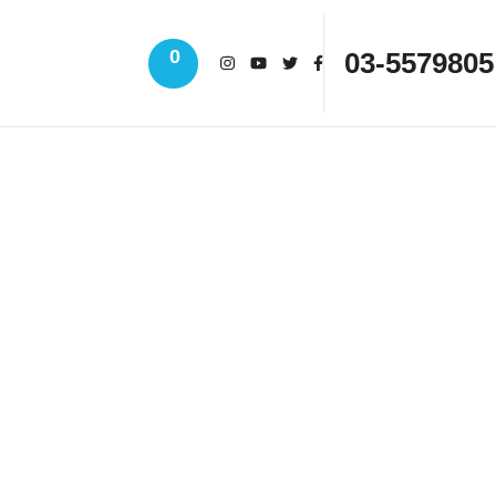
0
03-5579805