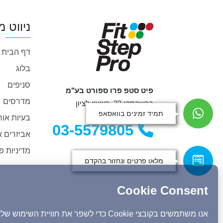
ניווט מ
דף הבית
בלוג
סניפים
פיט סטפ פרו ספורט בע"מ
מדרסים
ברשבסקי 33, ראשון לציון
תמיד זמינים בוואסאפ
בעיות אור
03-5579805
אביזרים א
מדיניות פ
מלאו פרטים ונחזור בהקדם