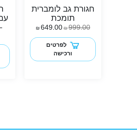
חגורת גב לומברית
ח
תומכת
עם
–
649.00
999.00
₪
₪
לפרטים
ורכישה