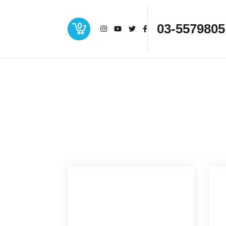
0
03-5579805