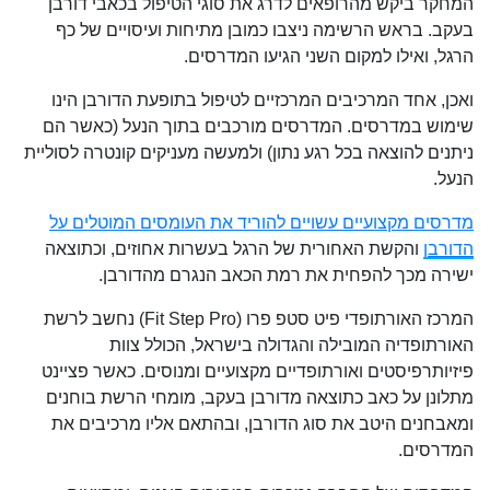
המחקר ביקש מהרופאים לדרג את סוגי הטיפול בכאבי דורבן
בעקב. בראש הרשימה ניצבו כמובן מתיחות ועיסויים של כף
הרגל, ואילו למקום השני הגיעו המדרסים.
ואכן, אחד המרכיבים המרכזיים לטיפול בתופעת הדורבן הינו
שימוש במדרסים. המדרסים מורכבים בתוך הנעל (כאשר הם
ניתנים להוצאה בכל רגע נתון) ולמעשה מעניקים קונטרה לסוליית
הנעל.
מדרסים מקצועיים עשויים להוריד את העומסים המוטלים על
הדורבן
והקשת האחורית של הרגל בעשרות אחוזים, וכתוצאה
ישירה מכך להפחית את רמת הכאב הנגרם מהדורבן.
המרכז האורתופדי פיט סטפ פרו (Fit Step Pro) נחשב לרשת
האורתופדיה המובילה והגדולה בישראל, הכולל צוות
פיזיותרפיסטים ואורתופדיים מקצועיים ומנוסים. כאשר פציינט
מתלונן על כאב כתוצאה מדורבן בעקב, מומחי הרשת בוחנים
ומאבחנים היטב את סוג הדורבן, ובהתאם אליו מרכיבים את
המדרסים.