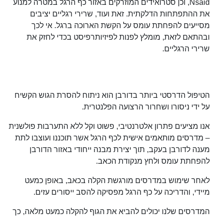
Nsaid, וכן סטרואידים המוזרקים באזור כף הרגל במטרה למנוע
את ההתפתחות הדלקתית. זאת ועוד, שרירי רגליים יציבים
מסייעים להפחתת עומס על הקשת הארוכה ברגל. אי לכך
ובהתאם לזאת, מומלץ לפנות לפיזיותרפיסט בכדי לחזק את
שרירי הרגליים.
הטיפול הדרסטי ביותר בדורבן הוא ניתוח להסרת הגוש הקשיח
על ידי ניסורו ושחרור הרצועה הפלנטרית.
אנו מציעים פתרון אלטרנטיבי, פשוט וקל ללא התערבות פולשנית
– מדרסים מותאמים אישית לכף הרגל אשר תוכננו ועוצבו לתת
מענה לדורבן בעקב, תוך יצירת מבנה ייחודי באזור הדורבן
להפחתת עומס ולחץ מנקודת הכאב.
לאחר שימוש במדרסים מורגשת הקלה בכאב, באופן כמעט
מיידי, והדריכה על כף הרגל מפסיקה להסב ייסורים עזים.
המדרסים שלנו יכולים להביא את הגוף להקלה כמעט מלאה, כך