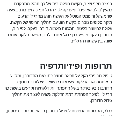
במצב תקני ויציב, הקשת הפלנטרית של כף הרגל מתפקדת
כמעין 'בולם זעזועים', ומעניקה לכף הרגל תמיכה ויציבות. בשעה
שהמשקל והעומס המוטל על הקשת חורג מהרגיל, קרעים
מיקרוסקופים נוצרים בקשת הזו. עם תהליך הריפוי של הקשת,
עלולה להיווצר בליטה, המכונה כאמור: דורבן בעקב. לפי רוב,
הדורבן בעקב מופיע בכף רגל אחת בלבד, מפאת חלוקת עומס
שונה בין קשתות הרגליים.
תרופות ופיזיותרפיה
טיפול תרופתי מקל על הכאב הנוצר כתוצאה מהדורבן, ומסייע
במלחמה נגד הדלקות שעלולות להיווצר. יש לזכור בנוסף כי
הדורבן נובע בעיקר בשל התפתחויות דלקתיות וקרעים בקשת כף
הרגיל, ולפיכך הפחתת רמת הדלקת עשויה לעצור את תהליך
גידול הדורבן.
ככלל, התרופות הנפוצות לטיפול בדורבן הן: איבופרופן, נפרוקסן,