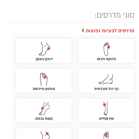
סוגי מדרסים:
מדרסים לבעיות נפוצות
הלוקס ולגוס
דורבן בעקב
כף רגל סוכרתית
מורטון נויירומה
שין ספליט
קשת גבוהה