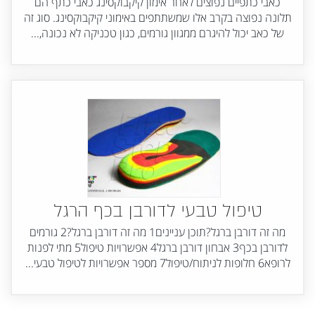
כאבי כתפיים נפוצים לאחר אימון קיקבוקסינג כאבי כתף הם
תלונה נפוצה בקרב אלו שמשתתפים באימוני קיקבוקסינג. סוג זה
של כאב יכול להיגרם ממגוון גורמים, כגון טכניקה לא נכונה,...
טיפול טבעי לדורבן בכף הרגל
מה זה דורבן ברגל?תוכן עניינים1 מה זה דורבן ברגל?2 גורמים
לדורבן בכף3 אבחון דורבן ברגל4 אפשרויות טיפול5 מתי לפנות
לרופא6 חלופות לניתוח/טיפול7 מספר אפשרויות לטיפול טבעי...