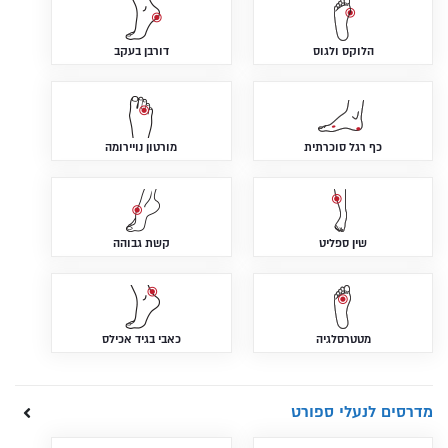
הלוקס ולגוס
דורבן בעקב
כף רגל סוכרתית
מורטון נויירומה
שין ספליט
קשת גבוהה
מטטרסלגיה
כאבי בגיד אכילס
מדרסים לנעלי ספורט